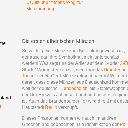
« Quiz über Athens Weg zur
Münzprägung
Die ersten athenischen Münzen
rne
So wichtig eine Münze zum Bezahlen gewesen ist,
genauso darf ihre Symbolkraft nicht unterschätzt
werden! Was sagt uns der Adler auf dem 1- oder 2-
E
Stück? Woran denken wir, wenn wir das
Brandenbur
Tor
auf der 50-Cent-Münze erkannt haben? Wir den
daran, dass diese Münzen aus Deutschland komme
weil der deutsche "
Bundesadler
" als Staatswappen 
direkter Hinweis auf unser Land und unsere Regier
nland
ist. Auch das Brandenburger Tor wird direkt mit unse
en
Hauptstadt
Berlin
verknüpft.
Dieses Phänomen können wir auch im antiken
Griechenland beobachten. Die Identifikation der
Pol