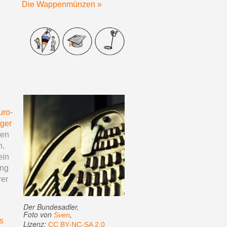
Die Wappenmünzen »
uro
-
ger
ken
n,
ein
ung
rer
Der Bundesadler,
Foto von
,
Sven
is
Lizenz:
CC BY-NC-SA 2.0