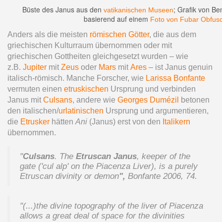
Büste des Janus aus den
; Grafik von Be
vatikanischen Museen
basierend auf einem
Foto von Fubar Obfus
Anders als die meisten
römischen Götter
, die aus dem
griechischen Kulturraum übernommen oder mit
griechischen Gottheiten gleichgesetzt wurden – wie
z.B.
Jupiter
mit
Zeus
oder
Mars
mit
Ares
– ist Janus genuin
italisch-römisch. Manche Forscher, wie
Larissa Bonfante
vermuten einen
etruskischen
Ursprung und verbinden
Janus mit
Culsans
, andere wie
Georges Dumézil
betonen
den italischen/
urlatinischen
Ursprung und argumentieren,
die
Etrusker
hätten
Ani
(Janus) erst von den
Italikern
übernommen.
"
Culsans
. The
Etruscan Janus
, keeper of the
gate ('cul alp' on the Piacenza Liver), is a purely
Etruscan divinity or demon
",
Bonfante 2006, 74.
"(...)the divine topography of the liver of Piacenza
allows a great deal of space for the divinities