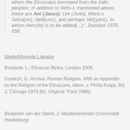
whom the Etruscans borrowed from the Italic
peoples: in addition to Vetis-l, mentioned above,
these are
Ani (Janus)
, Uni (Juno), Maris-l,
Selva(ns), Neθ(uns), and perhaps Vel(χans), to
whom Herc(le) is to be added(...)", Dumézil 1970,
659.
Weiterführende Literatur
Bonfante, L.: Etruscan Myths, London 2006.
Dumézil, G.: Archaic Roman Religion. With an Appendix
on the Religion of the Etruscans, übers. v. Philip Krapp, Bd.
2, Chicago 1970 (frz. Original: Paris 1966).
Benjamin van der Starre, 2. Mastersemester (Universität
Heidelberg)