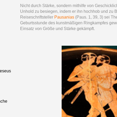
Nicht durch Stärke, sondern mithilfe von Geschickli
Unhold zu besiegen, indem er ihn hochhob und zu B
Reiseschriftsteller
Pausanias
(Paus. 1, 39, 3) sei Th
Geburtsstunde des kunstmäßigen Ringkampfes gewe
Einsatz von Größe und Stärke gekämpft.
heseus
sche