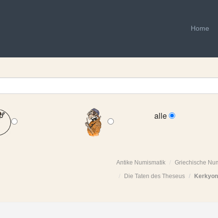
Home
alle
Antike Numismatik
Griechische Nu
Die Taten des Theseus
Kerkyon