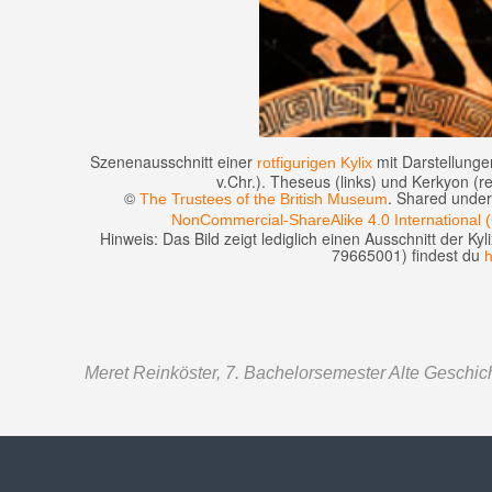
Szenenausschnitt einer
mit Darstellunge
rotfigurigen
Kylix
v.Chr.). Theseus (links) und Kerkyon (r
©
. Shared unde
The Trustees of the British Museum
NonCommercial-ShareAlike 4.0 International 
Hinweis: Das Bild zeigt lediglich einen Ausschnitt der Kyl
79665001) findest du
h
Meret Reinköster, 7. Bachelorsemester Alte Geschich