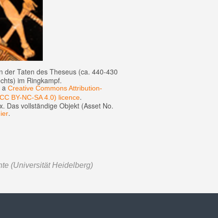
n der Taten des Theseus (ca. 440-430
echts) im Ringkampf.
r a
Creative Commons Attribution-
.
(CC BY-NC-SA 4.0) licence
ix. Das vollständige Objekt (Asset No.
.
ier
te (Universität Heidelberg)