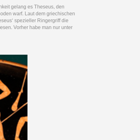
chkeit gelang es Theseus, den
oden warf. Laut dem griechischen
eseus‘ spezieller Ringergriff die
sen. Vorher habe man nur unter