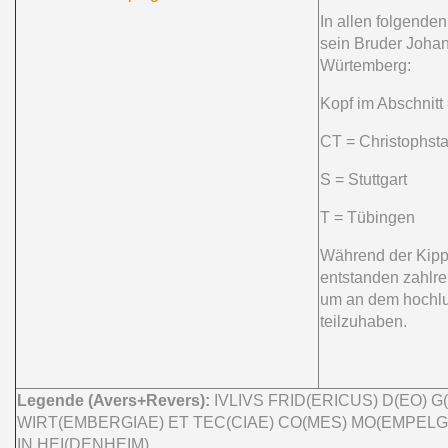
In allen folgenden
sein Bruder Johan
Würtemberg:
Kopf im Abschnitt
CT = Christophst
S = Stuttgart
T = Tübingen
Während der Kipp
entstanden zahlre
um an dem hochlu
teilzuhaben.
Legende (Avers+Revers):
IVLIVS FRID(ERICUS) D(EO) G
WIRT(EMBERGIAE) ET TEC(CIAE) CO(MES) MO(EMPELG
IN HEI(DENHEIM).