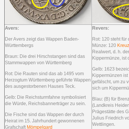
Avers:
Revers:
Der Avers zeigt das Wappen Baden-
Rot: 120 steht für
Württembergs
Münze: 120
Kreuz
Realwert, d. h. de
Braun: Die drei Hirschstangen sind das
Kippermünze, ist d
Stammwappen von Württemberg
Gelb: 1623 bezeic
Rot: Die Rauten sind das ab 1495 vom
Kippermünzen ist 
Herzogtum Württemberg geführte Wappen
gefälscht, um zu v
des ausgestorbenen Hauses Teck.
sich um Kippermü
Gelb: Die Reichsturmfahne symbolisiert
Blau: (B) für Bren
die Würde, Reichsbannerträger zu sein.
(Landkreis Heiden
Prägestätte des G
Die Fische sind das Wappen der durch
Julius Friedrich 
Heirat im 15. Jahrhundert gewonnenen
Wettlingen.
Grafschaft
Mömpelgard