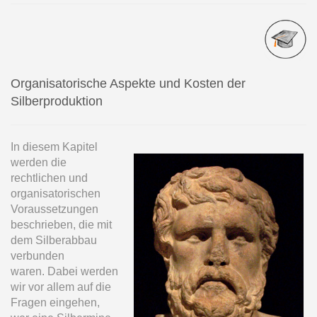
Organisatorische Aspekte und Kosten der
Silberproduktion
In diesem Kapitel
werden die
rechtlichen und
organisatorischen
Voraussetzungen
beschrieben, die mit
dem Silberabbau
verbunden
waren. Dabei werden
wir vor allem auf die
Fragen eingehen,