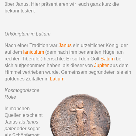
über Janus. Hier präsentieren wir euch ganz kurz die
bekanntesten:
Urkönigtum in Latium
Nach einer Tradition war
Janus
ein urzeitlicher König, der
auf dem
Ianiculum
(dem nach ihm benannten Hügel am
rechten Tiberufer) herrschte. Er soll den Gott
Saturn
bei
sich aufgenommen haben, als dieser von
Jupiter
aus dem
Himmel vertrieben wurde. Gemeinsam begründeten sie ein
goldenes Zeitalter in
Latium
.
Kosmogonische
Rolle
In manchen
Quellen erscheint
Janus als
Ianus
pater
oder sogar
als Schöpfergott,