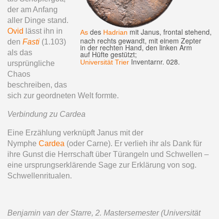
der am Anfang
aller Dinge stand.
Ovid
lässt ihn in
des
mit Janus, frontal stehend,
As
Hadrian
nach rechts gewandt, mit einem Zepter
den
Fasti
(1.103)
​​​​​​in der rechten Hand, den linken Arm
als das
auf Hüfte gestützt;
Inventarnr. 028.
Universität Trier
ursprüngliche
Chaos
beschreiben, das
sich zur geordneten Welt formte.
Verbindung zu Cardea
Eine Erzählung verknüpft Janus mit der
Nymphe
Cardea
(oder Carne). Er verlieh ihr als Dank für
ihre Gunst die Herrschaft über Türangeln und Schwellen –
eine ursprungserklärende Sage zur Erklärung von sog.
Schwellenritualen.
Benjamin van der Starre, 2. Mastersemester (Universität