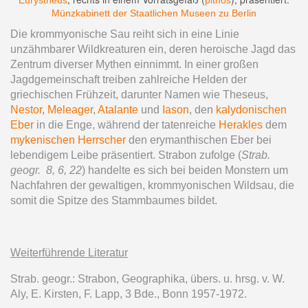
Eurystheus
pithos
Münzkabinett der Staatlichen Museen zu Berlin
Die krommyonische Sau reiht sich in eine Linie
unzähmbarer Wildkreaturen ein, deren heroische Jagd das
Zentrum diverser Mythen einnimmt. In einer großen
Jagdgemeinschaft treiben zahlreiche Helden der
griechischen Frühzeit, darunter Namen wie Theseus,
Nestor
,
Meleager
,
Atalante
und
Iason
, den
kalydonischen
Eber
in die Enge, während der tatenreiche
Herakles
dem
mykenischen Herrscher
den erymanthischen Eber bei
lebendigem Leibe präsentiert. Strabon zufolge (
Strab.
geogr. 8, 6, 22
) handelte es sich bei beiden Monstern um
Nachfahren der gewaltigen, krommyonischen Wildsau, die
somit die Spitze des Stammbaumes bildet.
Weiterführende Literatur
Strab. geogr.: Strabon, Geographika, übers. u. hrsg. v. W.
Aly, E. Kirsten, F. Lapp, 3 Bde., Bonn 1957-1972.