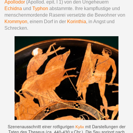
Apollodor
(Apollod. epit. I 1) von den Ungeheuern
Echidna
und
Typhon
abstammte. Ihre kampflustige und
menschenmordende Raserei versetzte die Bewohner von
Krommyon
, einem Dorf in der
Korinthia
, in Angst und
Schrecken.
Szenenausschnitt einer rotfigurigen
mit Darstellungen der
Kylix
Taten des Theseus (ca. 440-430 v.Chr.). Die Sau springt nach