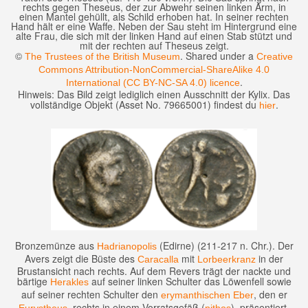
rechts gegen Theseus, der zur Abwehr seinen linken Arm, in
einen Mantel gehüllt, als Schild erhoben hat. In seiner rechten
Hand hält er eine Waffe. Neben der Sau steht im Hintergrund eine
alte Frau, die sich mit der linken Hand auf einen Stab stützt und
mit der rechten auf Theseus zeigt.
©
. Shared under a
The Trustees of the British Museum
Creative
Commons Attribution-NonCommercial-ShareAlike 4.0
.
International (CC BY-NC-SA 4.0) licence
Hinweis: Das Bild zeigt lediglich einen Ausschnitt der Kylix. Das
vollständige Objekt (Asset No. 79665001) findest du
.
hier
Bronzemünze aus
(Edirne) (211-217 n. Chr.). Der
Hadrianopolis
Avers zeigt die Büste des
mit
in der
Caracalla
Lorbeerkranz
Brustansicht nach rechts. Auf dem Revers trägt der nackte und
bärtige
auf seiner linken Schulter das Löwenfell sowie
Herakles
auf seiner rechten Schulter den
, den er
erymanthischen Eber
, rechts in einem Vorratsgefäß (
), präsentiert.