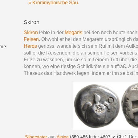
« Krommyonische Sau
Skiron
Skiron
lebte in der
Megaris
bei den noch heute nac
Felsen
. Obwohl er bei den Megarern ursprünglich 
Heros
genoss, wandelte sich sein Ruf mit dem Auf
rne
soll er die Reisenden, die an seinen Felsen vorbe
Füße zu waschen, um sie so mit einem Tritt über die
können, wo eine riesige Schildkröte sie auffraß. Au
Theseus das Handwerk legen, indem er ihn selbst in
aus
(550-456 [oder 480?] v. Chr.). Der 
Silberstater
Aigina