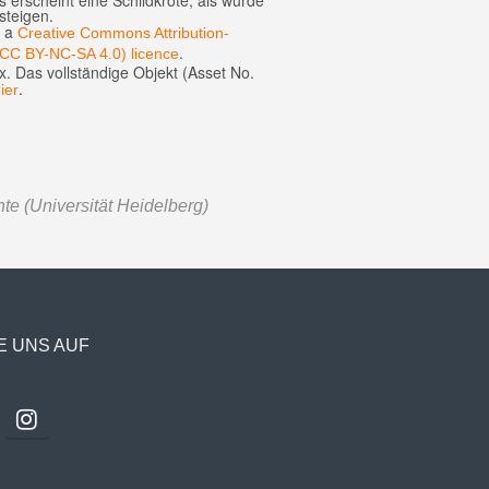
 erscheint eine Schildkröte, als würde
steigen.
r a
Creative Commons Attribution-
.
(CC BY-NC-SA 4.0) licence
ix. Das vollständige Objekt (Asset No.
.
ier
te (Universität Heidelberg)
E UNS AUF