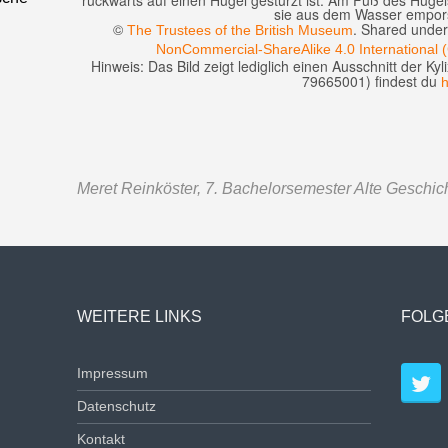
rückwärts auf einen Hügel gestürzt ist. Am Fuß des Hügels
sie aus dem Wasser empor
©
. Shared unde
The Trustees of the British Museum
NonCommercial-ShareAlike 4.0 International 
Hinweis: Das Bild zeigt lediglich einen Ausschnitt der Kyl
79665001) findest du
h
Meret Reinköster, 7. Bachelorsemester Alte Geschich
WEITERE LINKS
FOLG
Impressum
Datenschutz
Kontakt