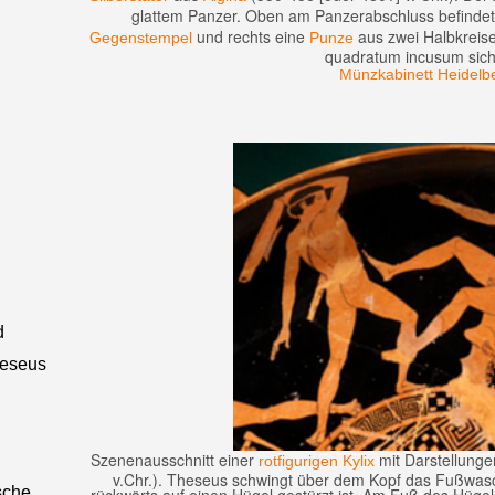
glattem Panzer. Oben am Panzerabschluss befindet
und rechts eine
aus zwei Halbkreisen
Gegenstempel
Punze
quadratum incusum sich
Münzkabinett Heidelb
d
heseus
Szenenausschnitt einer
mit Darstellunge
rotfigurigen
Kylix
v.Chr.). Theseus schwingt über dem Kopf das Fußwasc
sche