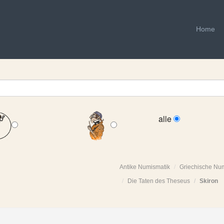
Home
alle
Antike Numismatik
Griechische Nu
Die Taten des Theseus
Skiron