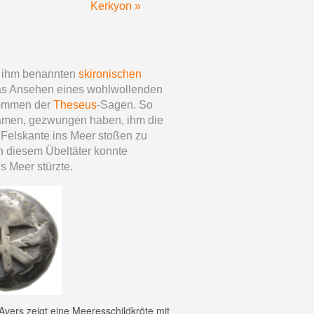
Kerkyon »
h ihm benannten
skironischen
das Ansehen eines wohlwollenden
kommen der
Theseus
-Sagen. So
ikamen, gezwungen haben, ihm die
 Felskante ins Meer stoßen zu
ch diesem Übeltäter konnte
s Meer stürzte.
Avers zeigt eine Meeresschildkröte mit