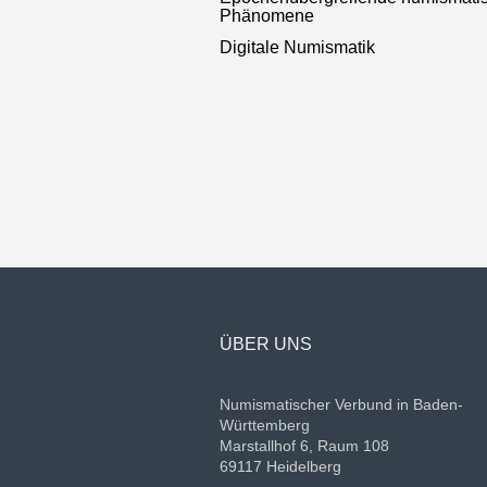
Phänomene
Digitale Numismatik
ÜBER UNS
Numismatischer Verbund in Baden-
Württemberg
Marstallhof 6, Raum 108
69117 Heidelberg