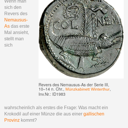
Wenn man
sich den
Revers des
Nemausus-
As
das erste
Mal ansieht,
stellt man
sich
Revers des Nemausus-As der Serie III,
10–14 n. Chr.,
,
Münzkabinett Winterthur
Inv.Nr.: ID1983
wahrscheinlich als erstes die Frage: Was macht ein
Krokodil auf einer Münze die aus einer
gallischen
Provinz
kommt?