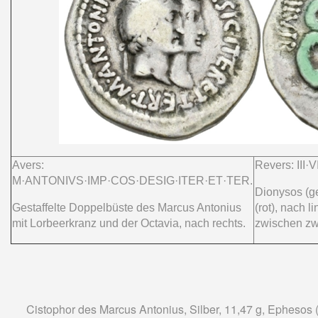
Avers:
Revers: III·
M·ANTONIVS·IMP·COS·DESIG·ITER·ET·TER.
Dionysos (ge
Gestaffelte Doppelbüste des Marcus Antonius
(rot), nach l
mit Lorbeerkranz und der Octavia, nach rechts.
zwischen zw
Cistophor des Marcus Antonius, Silber, 11,47 g, Ephesos 