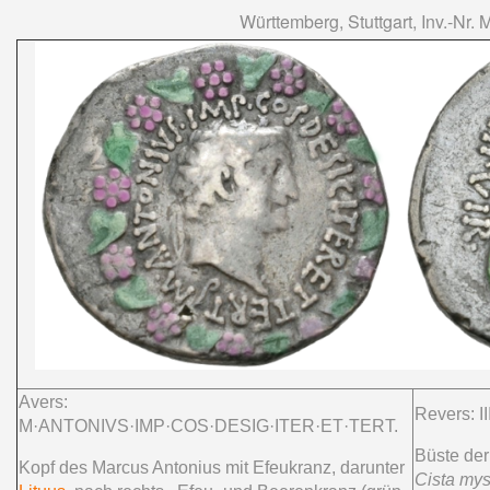
Württemberg, Stuttgart, Inv.-Nr.
Avers:
Revers: II
M·ANTONIVS·IMP·COS·DESIG·ITER·ET·TERT.
Büste der
Kopf des Marcus Antonius mit Efeukranz, darunter
Cista mys