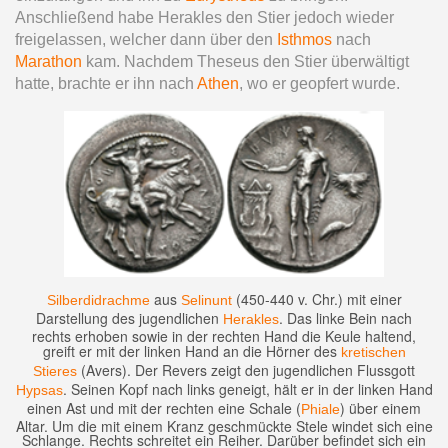
Anschließend habe Herakles den Stier jedoch wieder
freigelassen, welcher dann über den
Isthmos
nach
Marathon
kam. Nachdem Theseus den Stier überwältigt
hatte, brachte er ihn nach
Athen
, wo er geopfert wurde.
aus
(450-440 v. Chr.) mit einer
Silberdidrachme
Selinunt
Darstellung des jugendlichen
. Das linke Bein nach
Herakles
rechts erhoben sowie in der rechten Hand die Keule haltend,
greift er mit der linken Hand an die Hörner des
kretischen
(Avers). Der Revers zeigt den jugendlichen Flussgott
Stieres
. Seinen Kopf nach links geneigt, hält er in der linken Hand
Hypsas
einen Ast und mit der rechten eine Schale (
) über einem
Phiale
Altar. Um die mit einem Kranz geschmückte Stele windet sich eine
Schlange. Rechts schreitet ein Reiher. Darüber befindet sich ein