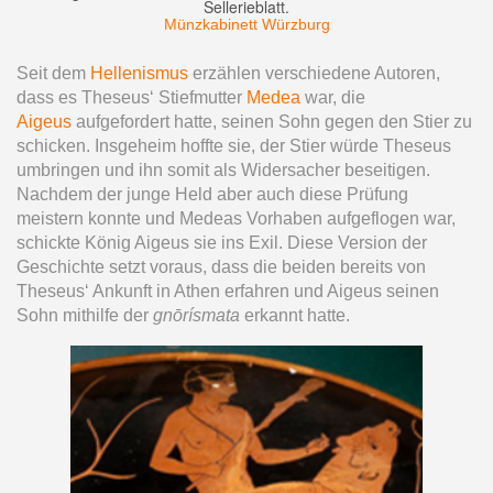
Sellerieblatt.
Münzkabinett Würzburg
Seit dem
Hellenismus
erzählen verschiedene Autoren,
dass es Theseus‘ Stiefmutter
Medea
war, die
Aigeus
aufgefordert hatte, seinen Sohn gegen den Stier zu
schicken. Insgeheim hoffte sie, der Stier würde Theseus
umbringen und ihn somit als Widersacher beseitigen.
Nachdem der junge Held aber auch diese Prüfung
meistern konnte und Medeas Vorhaben aufgeflogen war,
schickte König Aigeus sie ins Exil. Diese Version der
Geschichte setzt voraus, dass die beiden bereits von
Theseus‘ Ankunft in Athen erfahren und Aigeus seinen
Sohn mithilfe der
gnōrísmata
erkannt hatte.