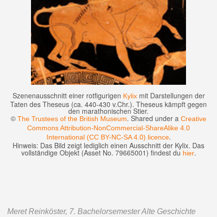
Szenenausschnitt einer rotfigurigen
mit Darstellungen der
Kylix
Taten des Theseus (ca. 440-430 v.Chr.). Theseus kämpft gegen
den marathonischen Stier.
©
. Shared under a
The Trustees of the British Museum
Creative
Commons Attribution-NonCommercial-ShareAlike 4.0
.
International (CC BY-NC-SA 4.0) licence
Hinweis: Das Bild zeigt lediglich einen Ausschnitt der Kylix. Das
vollständige Objekt (Asset No. 79665001) findest du
.
hier
Meret Reinköster, 7. Bachelorsemester Alte Geschichte