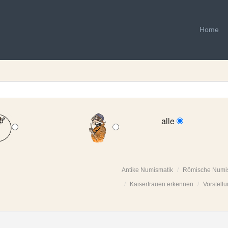
Home
alle
Antike Numismatik
Römische Numi
Kaiserfrauen erkennen
Vorstellu