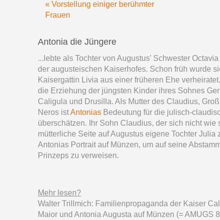
« Vorstellung einiger berühmter
Frauen
Antonia die Jüngere
...lebte als Tochter von Augustus' Schwester Octav
der augusteischen Kaiserhofes. Schon früh wurde s
Kaisergattin Livia aus einer früheren Ehe verheirate
die Erziehung der jüngsten Kinder ihres Sohnes Ger
Caligula und Drusilla. Als Mutter des Claudius, Gro
Neros ist
Antonias
Bedeutung für die julisch-claudis
überschätzen. Ihr Sohn Claudius, der sich nicht wie
mütterliche Seite auf Augustus eigene Tochter Julia 
Antonias Portrait auf Münzen, um auf seine Abstam
Prinzeps zu verweisen.
Mehr lesen?
Walter Trillmich: Familienpropaganda der Kaiser Cal
Maior und Antonia Augusta auf Münzen (= AMUGS 8)