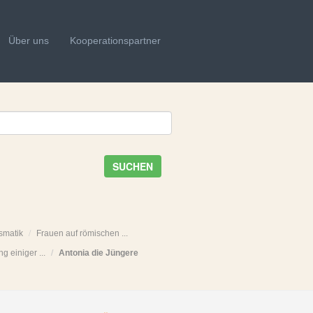
Über uns
Kooperationspartner
SUCHEN
smatik
Frauen auf römischen ...
ng einiger ...
Antonia die Jüngere